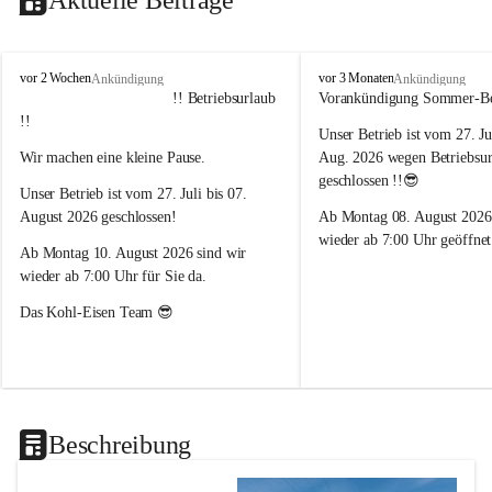
K
K
vor 2 Wochen
vor 3 Monaten
Ankündigung
Ankündigung
o
o
         !! Betriebsurlaub 
Vorankündigung Sommer-Bet
h
h
!!
Unser Betrieb ist vom 27. Ju
l
l
G
G
Wir machen eine kleine Pause. 
Aug. 2026 wegen Betriebsur
m
m
geschlossen !!😎
Unser Betrieb ist vom 27. Juli bis 07. 
b
b
H
H
August 2026 geschlossen!
Ab Montag 08. August 2026
&
&
wieder ab 7:00 Uhr geöffnet
Ab Montag 10. August 2026 sind wir 
C
C
o
o
wieder ab 7:00 Uhr für Sie da.
K
K
Das Kohl-Eisen Team 😎
G
G
Beschreibung