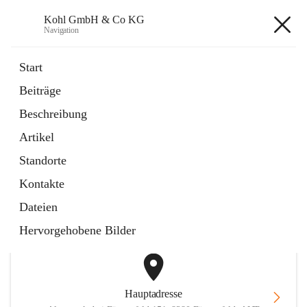
Kohl GmbH & Co KG
Navigation
Kohl GmbH & Co KG
Start
Beiträge
Anfahrtspläne
Beschreibung
2 Schnellzugriffe
Artikel
öffnet
FAQ
in
Artikel
Standorte
neuem
Tab
Kontakte
+1
Dateien
Hervorgehobene Bilder
Hauptadresse