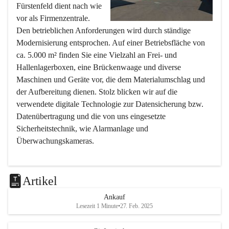
Fürstenfeld dient nach wie 
vor als Firmenzentrale. 
Den betrieblichen Anforderungen wird durch ständige 
Modernisierung entsprochen. Auf einer Betriebsfläche von 
ca. 5.000 m² finden Sie eine Vielzahl an Frei- und 
Hallenlagerboxen, eine Brückenwaage und diverse 
Maschinen und Geräte vor, die dem Materialumschlag und 
der Aufbereitung dienen. Stolz blicken wir auf die 
verwendete digitale Technologie zur Datensicherung bzw. 
Datenübertragung und die von uns eingesetzte 
Sicherheitstechnik, wie Alarmanlage und 
Überwachungskameras.
Filiale Übersbach
Artikel
Der Betriebsstandort in 
Ankauf
Übersbach, dessen 
Lesezeit 1 Minute
•
27. Feb. 2025
Inbetriebnahme 1998 