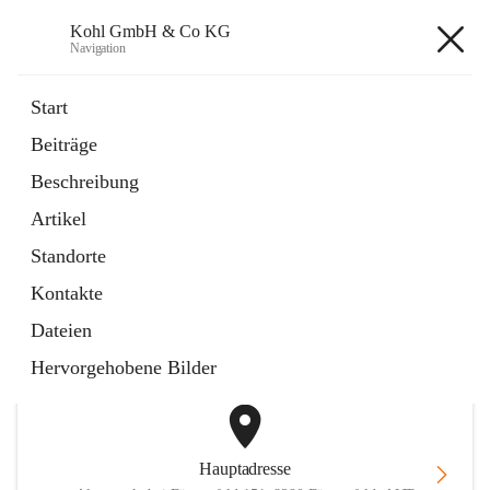
Kohl GmbH & Co KG
Navigation
Kohl GmbH & Co KG
Start
Beiträge
Anfahrtspläne
Beschreibung
2 Schnellzugriffe
Artikel
öffnet
FAQ
in
Artikel
Standorte
neuem
Tab
Kontakte
+1
Dateien
Hervorgehobene Bilder
Hauptadresse