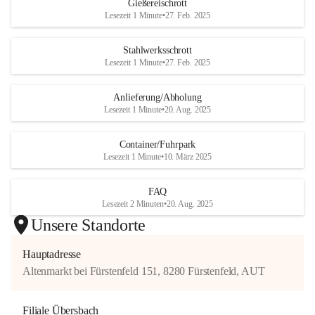
erfolgte, wurde 
Gießereischrott
Lesezeit 1 Minute
•
27. Feb. 2025
mittlerweile mehrfach 
erweitert und zu getrennten Bereichen für Stahlwerks- und 
Stahlwerksschrott
Gießereischrott ausgebaut. Die auf einer Fläche von ca. 
Lesezeit 1 Minute
•
27. Feb. 2025
25.000 m² geschaffene Infrastruktur bietet großzügige Frei- 
und Hallenlagerflächen, einen eigenen Bahnanschluss, eine 
Anlieferung/Abholung
kombinierte Gleis- und Straßenfahrzeug-waage, zwei 
Lesezeit 1 Minute
•
20. Aug. 2025
Schrottscheren, eine Schrottpresse und eine Vielzahl an 
Baggern, Staplern und anderen Gerätschaften. Durch 
Container/Fuhrpark
ständige Investitionen in die Erneuerung des Geräte- und 
Lesezeit 1 Minute
•
10. März 2025
Maschinenparks können größere Ausfallszeiten vermieden 
und am Stand der Technik festgehalten werden.
FAQ
Lesezeit 2 Minuten
•
20. Aug. 2025
Unsere Standorte
Hauptadresse
Altenmarkt bei Fürstenfeld 151, 8280 Fürstenfeld, AUT
Filiale Übersbach