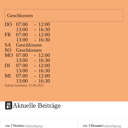
Geschlossen
DO
07:00
-
12:00
13:00
-
16:30
FR
07:00
-
12:00
13:00
-
16:30
SA
Geschlossen
SO
Geschlossen
MO
07:00
-
12:00
13:00
-
16:30
DI
07:00
-
12:00
13:00
-
16:30
MI
07:00
-
12:00
13:00
-
16:30
Zuletzt bearbeitet: 12.08.2025
Aktuelle Beiträge
K
K
vor 2 Wochen
vor 3 Monaten
Ankündigung
Ankündigung