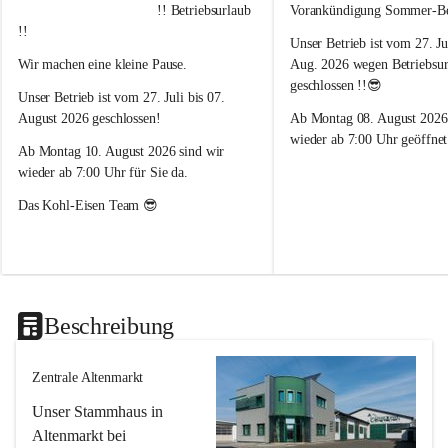
o
o
         !! Betriebsurlaub 
Vorankündigung Sommer-Bet
h
h
!!
Unser Betrieb ist vom 27. Ju
l
l
G
G
Wir machen eine kleine Pause. 
Aug. 2026 wegen Betriebsur
m
m
geschlossen !!😎
Unser Betrieb ist vom 27. Juli bis 07. 
b
b
H
H
August 2026 geschlossen!
Ab Montag 08. August 2026
&
&
wieder ab 7:00 Uhr geöffnet
Ab Montag 10. August 2026 sind wir 
C
C
o
o
wieder ab 7:00 Uhr für Sie da.
K
K
Das Kohl-Eisen Team 😎
G
G
Beschreibung
Zentrale Altenmarkt
Unser Stammhaus in 
Altenmarkt bei 