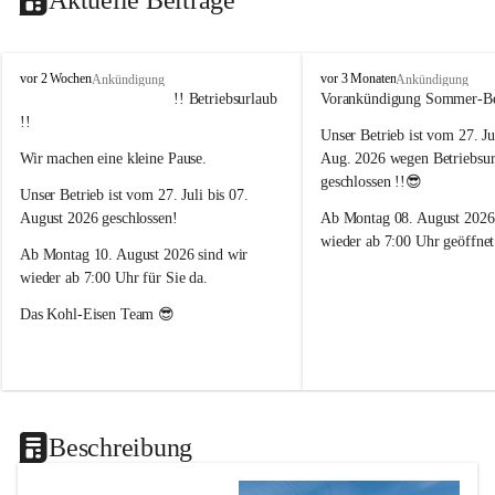
K
K
vor 2 Wochen
vor 3 Monaten
Ankündigung
Ankündigung
o
o
         !! Betriebsurlaub 
Vorankündigung Sommer-Bet
h
h
!!
Unser Betrieb ist vom 27. Ju
l
l
G
G
Wir machen eine kleine Pause. 
Aug. 2026 wegen Betriebsur
m
m
geschlossen !!😎
Unser Betrieb ist vom 27. Juli bis 07. 
b
b
H
H
August 2026 geschlossen!
Ab Montag 08. August 2026
&
&
wieder ab 7:00 Uhr geöffnet
Ab Montag 10. August 2026 sind wir 
C
C
o
o
wieder ab 7:00 Uhr für Sie da.
K
K
Das Kohl-Eisen Team 😎
G
G
Beschreibung