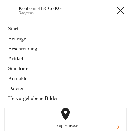
Kohl GmbH & Co KG
Navigation
Kohl GmbH & Co KG
Start
Beiträge
Anfahrtspläne
Beschreibung
2 Schnellzugriffe
Artikel
öffnet
FAQ
in
Artikel
Standorte
neuem
Tab
Kontakte
+1
Dateien
Hervorgehobene Bilder
Hauptadresse